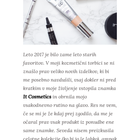
Leto 2017 je bilo zame leto starih
favoritov. V moji kozmetični torbici se ni
znašlo prav veliko novih izdelkov, ki bi
me posebno navdušili, vsaj dokler ni pred
kratkim v moje življenje vstopila znamka
It Cosmetics
in obrnila mojo
vsakodnevno rutino na glavo. Res ne vem,
če se mi je že kdaj prej zgodilo, da me je
očaral prav vsak produkt iz ponudbe ene
same znamke. Seveda nisem preizkusila
celotne kolekcije (ko bi jo le lahko), ampak