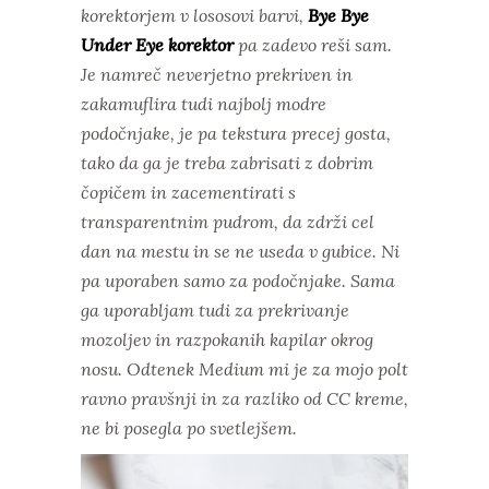
korektorjem v lososovi barvi,
Bye Bye
Under Eye korektor
pa zadevo reši sam.
Je namreč neverjetno prekriven in
zakamuflira tudi najbolj modre
podočnjake, je pa tekstura precej gosta,
tako da ga je treba zabrisati z dobrim
čopičem in zacementirati s
transparentnim pudrom, da zdrži cel
dan na mestu in se ne useda v gubice. Ni
pa uporaben samo za podočnjake. Sama
ga uporabljam tudi za prekrivanje
mozoljev in razpokanih kapilar okrog
nosu. Odtenek Medium mi je za mojo polt
ravno pravšnji in za razliko od CC kreme,
ne bi posegla po svetlejšem.