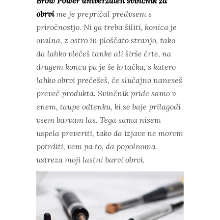
Brow Power univerzalen svinčnik za
obrvi
me je prepričal predvsem s
priročnostjo. Ni ga treba šiliti, konica je
ovalna, z ostro in ploščato stranjo, tako
da lahko vlečeš tanke ali širše črte, na
drugem koncu pa je še krtačka, s katero
lahko obrvi prečešeš, če slučajno naneseš
preveč produkta. Svinčnik pride samo v
enem, taupe odtenku, ki se baje prilagodi
vsem barvam las. Tega sama nisem
uspela preveriti, tako da izjave ne morem
potrditi, vem pa to, da popolnoma
ustreza moji lastni barvi obrvi.