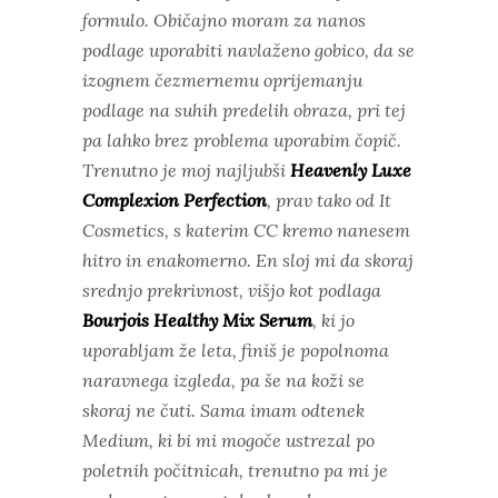
formulo. Običajno moram za nanos
podlage uporabiti navlaženo gobico, da se
izognem čezmernemu oprijemanju
podlage na suhih predelih obraza, pri tej
pa lahko brez problema uporabim čopič.
Trenutno je moj najljubši
Heavenly Luxe
Complexion Perfection
, prav tako od It
Cosmetics, s katerim CC kremo nanesem
hitro in enakomerno. En sloj mi da skoraj
srednjo prekrivnost, višjo kot podlaga
Bourjois Healthy Mix Serum
, ki jo
uporabljam že leta, finiš je popolnoma
naravnega izgleda, pa še na koži se
skoraj ne čuti. Sama imam odtenek
Medium, ki bi mi mogoče ustrezal po
poletnih počitnicah, trenutno pa mi je